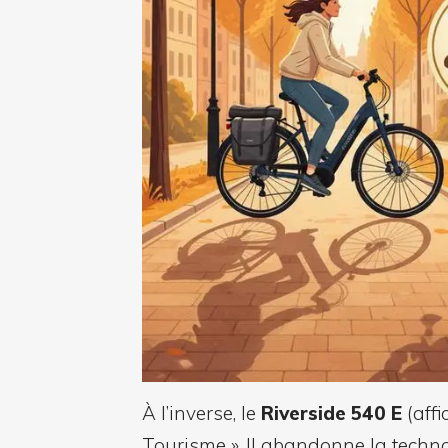
À l’inverse, le
Riverside 540 E
(affi
Tourisme ». Il abandonne la techno