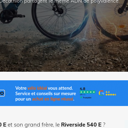
 Decathlon partagent le même ADN de polyvalence.
0 E
et son grand frère, le
Riverside 540 E
?