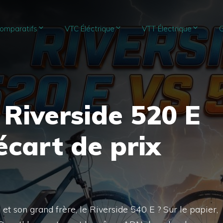
omparatifs
VTC Éléctrique
VTT Électrique
G
Riverside 520 E
’écart de prix
et son grand frère, le Riverside 540 E ? Sur le papier,