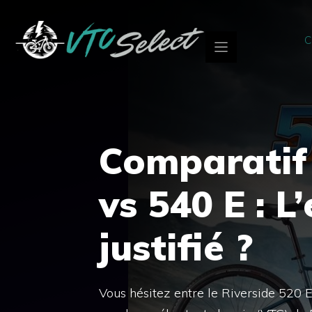
Aller
au
C
contenu
Comparatif 
vs 540 E : L
justifié ?
Vous hésitez entre le Riverside 520 E 