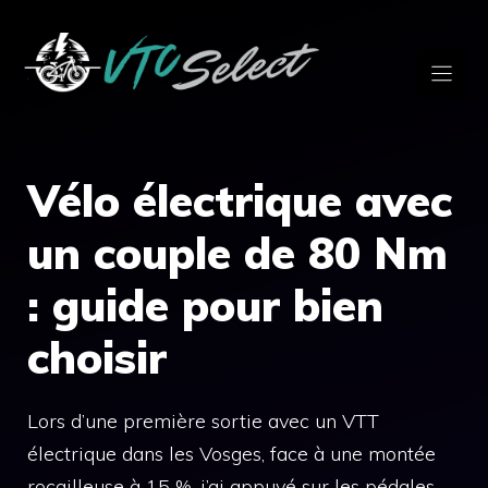
Aller
au
contenu
Vélo électrique avec
un couple de 80 Nm
: guide pour bien
choisir
Lors d’une première sortie avec un VTT
électrique dans les Vosges, face à une montée
rocailleuse à 15 %, j’ai appuyé sur les pédales