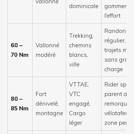
vallonné
dominicale
gommer
l’effort
Randonne
Trekking,
régulier,
60 –
Vallonné
chemins
trajets mix
70 Nm
modéré
blancs,
sans gross
ville
charge
VTTAE,
Rider sporti
Fort
VTC
parent ave
80 –
dénivelé,
engagé,
remorque,
85 Nm
montagne
Cargo
vélotafeur 
léger
zone pent