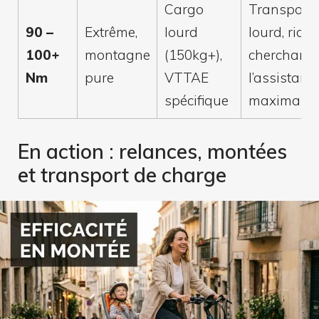
Cargo
Transporte
90 –
Extrême,
lourd
lourd, rider
100+
montagne
(150kg+),
cherchant
Nm
pure
VTTAE
l’assistanc
spécifique
maximale
En action : relances, montées
et transport de charge