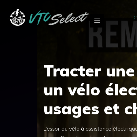
Aller
au
C
contenu
Tracter un
un vélo élec
usages et c
L’essor du vélo à assistance électriq