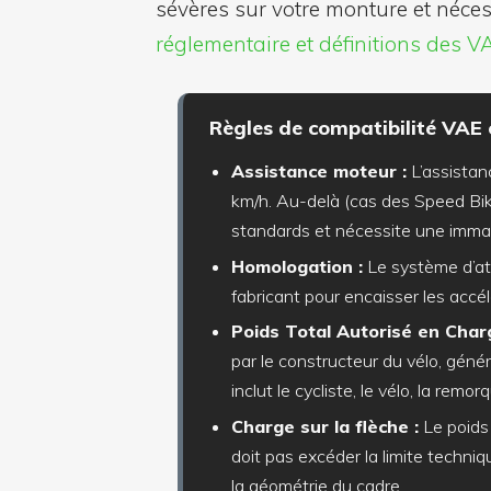
sévères sur votre monture et néce
réglementaire et définitions des V
Règles de compatibilité VAE
Assistance moteur :
L’assistan
km/h. Au-delà (cas des Speed Bike
standards et nécessite une immatr
Homologation :
Le système d’atte
fabricant pour encaisser les accé
Poids Total Autorisé en Char
par le constructeur du vélo, géné
inclut le cycliste, le vélo, la rem
Charge sur la flèche :
Le poids 
doit pas excéder la limite techni
la géométrie du cadre.