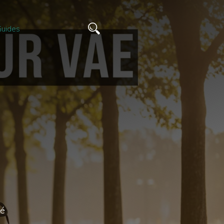
uides
té