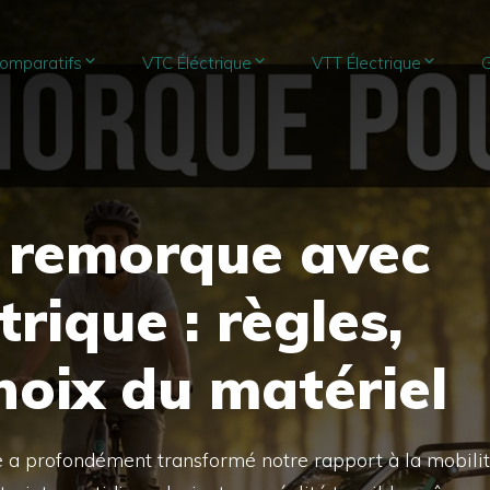
omparatifs
VTC Éléctrique
VTT Électrique
G
e remorque avec
trique : règles,
hoix du matériel
ue a profondément transformé notre rapport à la mobili