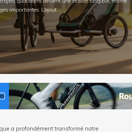
trajets quotidiens devient une réalité tangible, même
rges importantes. L’ajout …
trique a profondément transformé notre