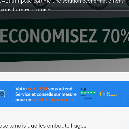
ue (VAE) s’impose comme une solution économiquement
 vous faire économiser …
lose tandis que les embouteillages