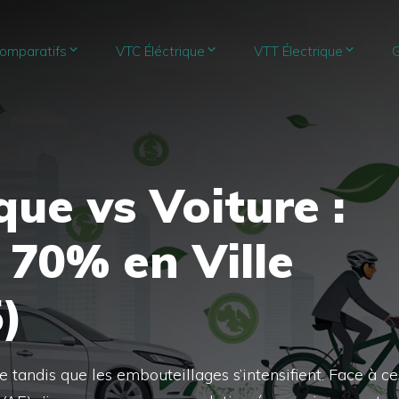
omparatifs
VTC Éléctrique
VTT Électrique
G
que vs Voiture :
70% en Ville
)
 tandis que les embouteillages s’intensifient. Face à ce