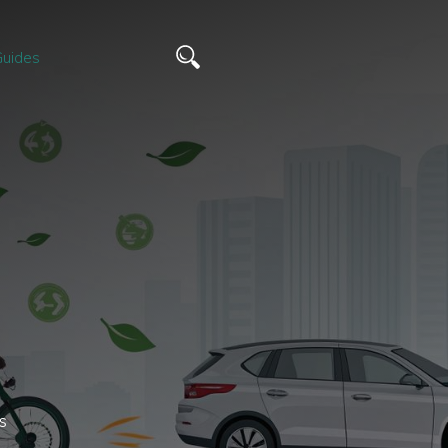
uides
s